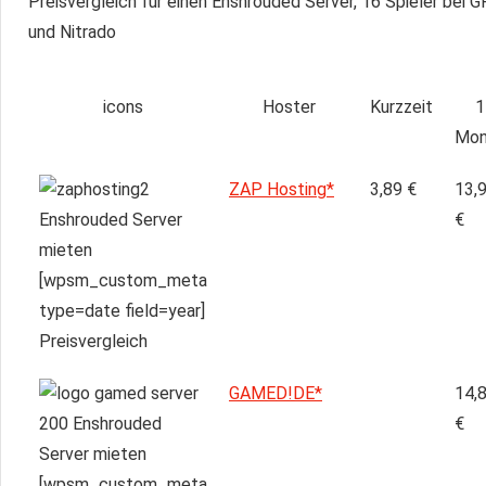
Preisvergleich für einen Enshrouded Server, 16 Spieler b
und Nitrado
icons
Hoster
Kurzzeit
1
Mon
ZAP Hosting*
3,89 €
13,
€
GAMED!DE*
14,
€