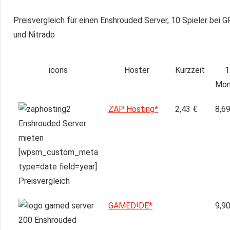
Preisvergleich für einen Enshrouded Server, 10 Spieler b
und Nitrado
icons
Hoster
Kurzzeit
1
Mon
ZAP Hosting*
2,43 €
8,69
GAMED!DE*
9,90