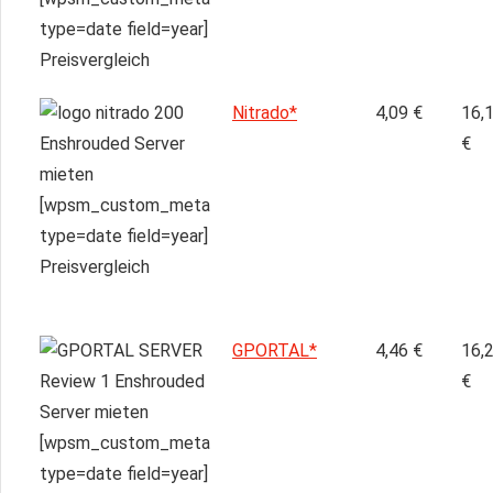
Nitrado*
4,09 €
16,
€
GPORTAL*
4,46 €
16,
€