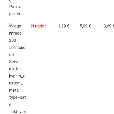
Nitrado*
1,29 €
5,09 €
13,69 