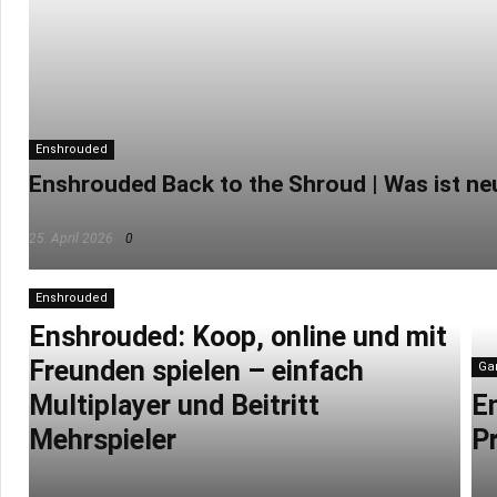
Enshrouded
Enshrouded Back to the Shroud | Was ist ne
25. April 2026
0
Enshrouded
Enshrouded: Koop, online und mit
Freunden spielen – einfach
Ga
Multiplayer und Beitritt
E
Mehrspieler
Pr