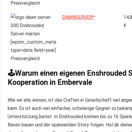
DAWNSERVER*
14,
€
🕹Warum einen eigenen Enshrouded Se
Kooperation in Embervale
Wie wir alle wissen, ist das Craften in Gesellschaft viel ang
kann. Es ist auch viel einfacher, schwierige Gegner zu bekä
Unterstützung bietet. In Enshrouded können bis zu 16 Spie
Basen bauen und der spannenden Story folgen. Hol dir dein