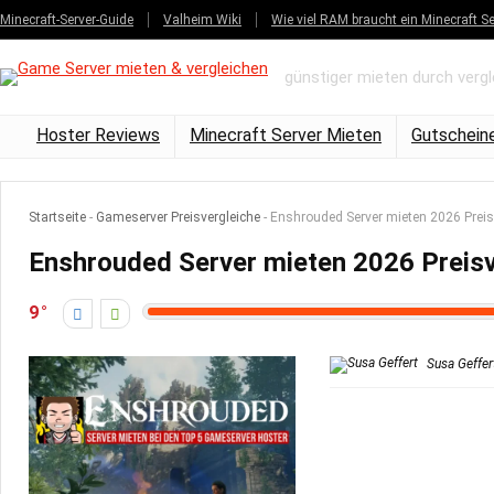
Minecraft-Server-Guide
Valheim Wiki
Wie viel RAM braucht ein Minecraft Se
günstiger mieten durch verg
Hoster Reviews
Minecraft Server Mieten
Gutschein
Startseite
-
Gameserver Preisvergleiche
-
Enshrouded Server mieten 2026 Preis
Enshrouded Server mieten 2026 Preisv
9
Susa Geffer