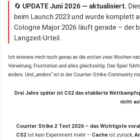
🔄
UPDATE Juni 2026 — aktualisiert.
Die
beim Launch 2023 und wurde komplett a
Cologne Major 2026 läuft gerade – der be
Langzeit-Urteil.
Ich erinnere mich noch genau an die ersten zwei Wochen n
Verwirrung, Frustration und alles gleichzeitig. Das Spiel fühl
anders. Und „anders“ ist in der Counter-Strike-Community me
Drei Jahre später ist CS2 das etablierte Wettkampfsp
nicht au
Counter Strike 2 Test 2026 – das Wichtigste vora
CS2
ist kein Experiment mehr –
Cache
ist zurück,
A