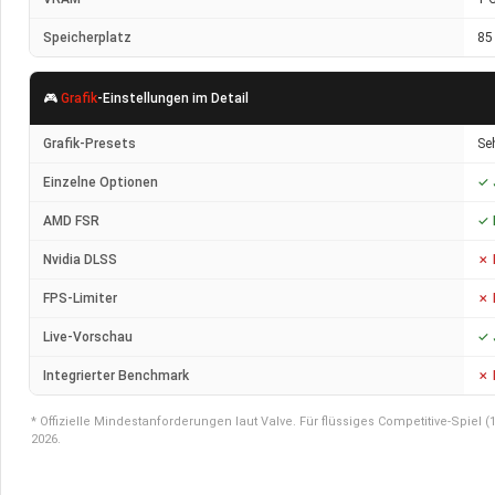
Speicherplatz
85
🎮
Grafik
-Einstellungen im Detail
Grafik-Presets
Seh
Einzelne Optionen
✓ 
AMD FSR
✓ 
Nvidia DLSS
✗ 
FPS-Limiter
✗ 
Live-Vorschau
✓ 
Integrierter Benchmark
✗ 
* Offizielle Mindestanforderungen laut Valve. Für flüssiges Competitive-Spiel
2026.