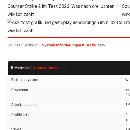
Counter-Strike 2 —
Systemanforderungen & Grafik
2026
🖥️ Minimale
Systemanforderungen
Betriebssystem
Wi
Prozessor
Int
4 
Arbeitsspeicher
8 
Grafikkarte
Di
Sh
VRAM
1 