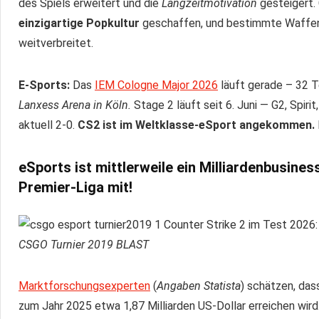
des Spiels erweitert und die
Langzeitmotivation
gesteigert. 
einzigartige Popkultur
geschaffen, und bestimmte Waffen
weitverbreitet.
E-Sports:
Das
IEM Cologne Major 2026
läuft gerade – 32 Te
Lanxess Arena in Köln.
Stage 2 läuft seit 6. Juni — G2, Spir
aktuell 2-0.
CS2 ist im Weltklasse-eSport angekommen.
eSports ist mittlerweile ein Milliardenbusines
Premier-Liga mit!
CSGO Turnier 2019 BLAST
Marktforschungsexperten
(
Angaben Statista
) schätzen, das
zum Jahr 2025 etwa 1,87 Milliarden US-Dollar erreichen wird