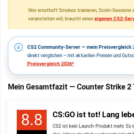
Wer ernsthaft Smokes trainieren, Scrim-Sessions a
veranstalten will, braucht einen
eigenen
CS2-Ser
CS2 Community-Server — mein Preisvergleich
Z
direkt verglichen – mit aktuellen Preisen und Gut
Preisvergleich 2026*
Mein Gesamtfazit — Counter Strike 2
CS:GO ist tot! Lang leb
8.8
CS2 ist kein Launch-Produkt mehr. Es i