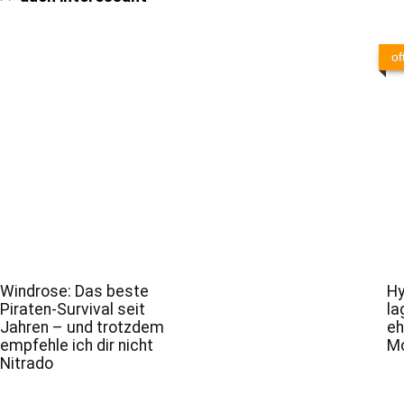
of
Windrose: Das beste
Hy
Piraten-Survival seit
la
Jahren – und trotzdem
eh
empfehle ich dir nicht
Mo
Nitrado