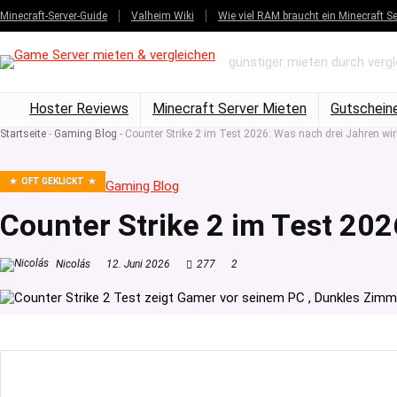
Minecraft-Server-Guide
Valheim Wiki
Wie viel RAM braucht ein Minecraft Se
günstiger mieten durch verg
Hoster Reviews
Minecraft Server Mieten
Gutschein
Startseite
-
Gaming Blog
-
Counter Strike 2 im Test 2026: Was nach drei Jahren wir
OFT GEKLICKT
Gaming Blog
Counter Strike 2 im Test 202
Nicolás
12. Juni 2026
277
2