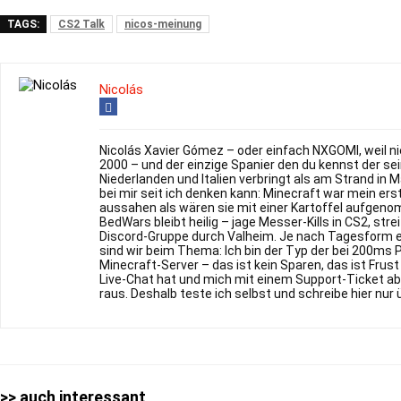
TAGS:
CS2 Talk
nicos-meinung
Nicolás
Nicolás Xavier Gómez – oder einfach NXGOMI, weil n
2000 – und der einzige Spanier den du kennst der s
Niederlanden und Italien verbringt als am Strand in 
bei mir seit ich denken kann: Minecraft war mein er
aussahen als wären sie mit einer Kartoffel aufgen
BedWars bleibt heilig – jage Messer-Kills in CS2, st
Discord-Gruppe durch Valheim. Je nach Tagesform 
sind wir beim Thema: Ich bin der Typ der bei 200ms 
Minecraft-Server – das ist kein Sparen, das ist Fru
Live-Chat hat und mich mit einem Support-Ticket ab
raus. Deshalb teste ich selbst und schreibe hier nur 
>> auch interessant