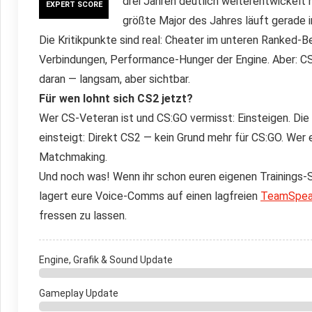
drei Jahren deutlich weiterentwickelt 
EXPERT SCORE
größte Major des Jahres läuft gerade i
Die Kritikpunkte sind real: Cheater im unteren Ranked-
Verbindungen, Performance-Hunger der Engine. Aber: CS
daran — langsam, aber sichtbar.
Für wen lohnt sich CS2 jetzt?
Wer CS-Veteran ist und CS:GO vermisst: Einsteigen. Die 
einsteigt: Direkt CS2 — kein Grund mehr für CS:GO. Wer er
Matchmaking.
Und noch was! Wenn ihr schon euren eigenen Trainings-S
lagert eure Voice-Comms auf einen lagfreien
TeamSpea
fressen zu lassen.
Engine, Grafik & Sound Update
Gameplay Update