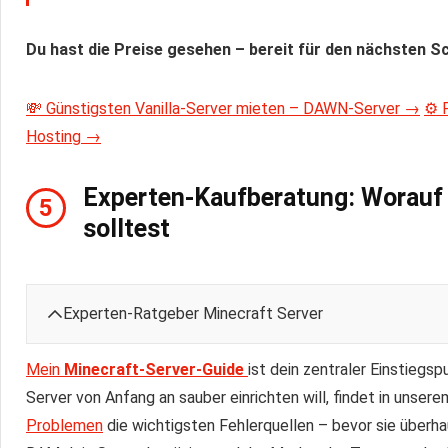
Du hast die Preise gesehen – bereit für den nächsten Sc
💸 Günstigsten Vanilla-Server mieten – DAWN-Server →
⚙️ 
Hosting →
Experten-Kaufberatung: Worauf
5
solltest
Experten-Ratgeber Minecraft Server
Mein
Minecraft-Server-Guide
ist dein zentraler Einstiegs
Server von Anfang an sauber einrichten will, findet in unser
Problemen
die wichtigsten Fehlerquellen – bevor sie überhau