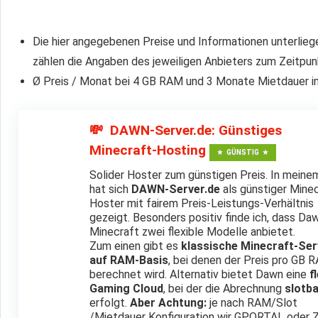
Konfiguratoren zeigen ganz klar: Das sind die mit Abs
Auch wenn dein Projekt eine andere Servergröße benöt
Die hier angegebenen Preise und Informationen unterlieg
Preisauswertungen schnell erkennen können, welcher A
zählen die Angaben des jeweiligen Anbieters zum Zeitpu
Verhältnis bietet
Ø Preis / Monat bei 4 GB RAM und 3 Monate Mietdauer in
Fokus auf den 3-Monats-Preis:
Als primären Richtwe
drei Monaten. Der Hintergrund: Bei 1-Monats-Verträgen
Rabatten, die bei der Verlängerung teurer werden. Der
💸 DAWN-Server.de: Günstiges
realistischen, fortlaufenden Kosten.
Minecraft-Hosting
GÜNSTIG
Sparpotenzial bei 12 Monaten Laufzeit:
Wenn du ein 
Solider Hoster zum günstigen Preis. In meine
Blick auf die 12-Monats-Verträge. Hier gewähren die 
hat sich
DAWN-Server.de
als günstiger Minec
Nachlässe, wodurch du über die gesamte Vertragslauf
Hoster mit fairem Preis-Leistungs-Verhältnis
gezeigt. Besonders positiv finde ich, dass Daw
Preise mit und ohne Rabatt:
Für volle Kostentranspa
Minecraft zwei flexible Modelle anbietet.
regulären Standardpreis des Hosters als auch den redu
Zum einen gibt es
klassische Minecraft-Ser
auf RAM-Basis
, bei denen der Preis pro GB 
Gutscheincodes entsteht. So siehst du auf einen Blick
berechnet wird. Alternativ bietet Dawn eine
f
MC-GAMESERVER-MIETEN
ist ein Einkaufsratgeber u
Gaming Cloud
, bei der die Abrechnung
slotba
unübersichtlichen Listen allein zu lassen, erhältst du hi
erfolgt.
Aber Achtung:
je nach RAM/Slot
/Mietdauer Konfiguration wir GPORTAL oder 