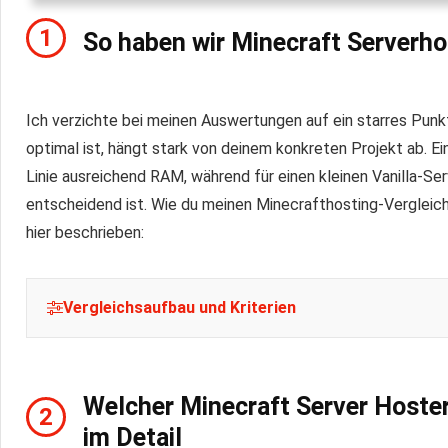
1
So haben wir Minecraft Serverhos
Ich verzichte bei meinen Auswertungen auf ein starres Pu
optimal ist, hängt stark von deinem konkreten Projekt ab. E
Linie ausreichend RAM, während für einen kleinen Vanilla-Ser
entscheidend ist. Wie du meinen Minecrafthosting-Vergleich 
hier beschrieben:
Vergleichsaufbau und Kriterien
Die beliebtesten RAM- und Slot-Größen:
Als Grundla
die Modelle mit
2, 4 und 8 GB RAM
sowie Server mit
Welcher Minecraft Server Hoster
2
Werte? Meine Recherchen in der Community auf Reddi
im Detail