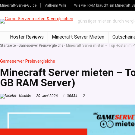
Minecraft-Server-Guide
Valheim Wiki
Wie viel RAM braucht ein Minecraft Se
günstiger mieten durch verg
Hoster Reviews
Minecraft Server Mieten
Gutschein
Startseite
-
Gameserver Preisvergleiche
-
Minecraft Server mieten – Top Hoster im P
Gameserver Preisvergleiche
Minecraft Server mieten – To
GB RAM Server)
Nicolás
20. Juni 2026
30534
2