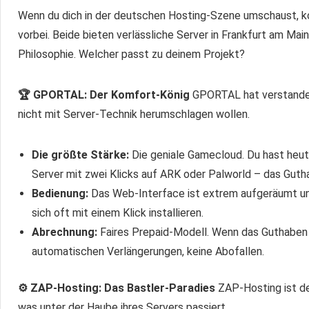
ist in diesem Segment heute glücklicherweise Standar
Wenn du dich in der deutschen Hosting-Szene umschaust, k
📍
Serverstandort Deutschland – Ping ist King
Für 
vorbei. Beide bieten verlässliche Server in Frankfurt am Main
Serverstandort in Deutschland – idealerweise Frankfu
Philosophie. Welcher passt zu deinem Projekt?
für einen niedrigen Ping. Alle Hoster in unserem Vergle
gegenüber internationalen Anbietern klar im Vorteil po
🏆 GPORTAL: Der Komfort-König
GPORTAL hat verstanden,
ich ausschließlich diese Hoster empfehle.
nicht mit Server-Technik herumschlagen wollen.
🗄️
MySQL-Datenbank – relevant ab ernsthafteren 
CoreProtect
oder ein eigenes Economy-System betreibe
Die größte Stärke:
Die geniale Gamecloud. Du hast heu
Datenbank. Bei manchen Hostern ist das inklusive, bei 
Server mit zwei Klicks auf ARK oder Palworld – das Gut
dem Kauf in den Paketdetails, ob MySQL enthalten ist
Bedienung:
Das Web-Interface ist extrem aufgeräumt u
beim Einrichten deiner Plugins.
sich oft mit einem Klick installieren.
🔄 Game-Switch / Flexibilität
– Wer nicht dauerhaft M
Abrechnung:
Faires Prepaid-Modell. Wenn das Guthaben le
einen einfachen Spielwechsel anbietet. Manche Anbiet
automatischen Verlängerungen, keine Abofallen.
Spiel umzustellen – ohne neue Bestellung, ohne Aufpre
⚙️ ZAP-Hosting: Das Bastler-Paradies
ZAP-Hosting ist de
was unter der Haube ihres Servers passiert.