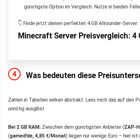
günstigste Option im Vergleich. Nutze in beiden Fäll
👇 Finde jetzt deinen perfekten 4 GB Allrounder-Server:
Minecraft Server Preisvergleich: 4
4
Was bedeuten diese Preisunters
Zahlen in Tabellen wirken abstrakt. Lass mich das auf den Pu
unnötig ausgibst.
Bei 2 GB RAM:
Zwischen dem günstigsten Anbieter (
ZAP-Ho
(
gamed!de, 4,85 €/Monat
) liegen nur wenige Euro – hier i