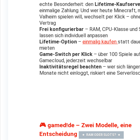
echte Besonderheit: den
Lifetime-Kaufserve
einmalige Zahlung. Und wer heute Minecraft,
Valheim spielen will, wechselt per Klick – oh
Vertrag
Frei konfigurierbar
– RAM, CPU-Klasse und 
lassen sich individuell anpassen
Lifetime-Option
–
einmalig kaufen
statt dau
mieten
Game-Switch per Klick
– über 100 Spiele auf
Gamecloud, jederzeit wechselbar
Inaktivitätsregel beachten
– wer sich länger
Monate nicht einloggt, riskiert eine Serverlös
🎮 gamed!de – Zwei Modelle, eine
Entscheidung
RAM ODER SLOTS?