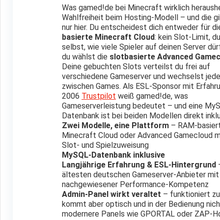
Was gamed!de bei Minecraft wirklich herausheb
Wahlfreiheit beim Hosting-Modell – und die gi
nur hier. Du entscheidest dich entweder für d
basierte Minecraft Cloud
: kein Slot-Limit, d
selbst, wie viele Spieler auf deinen Server dü
du wählst die
slotbasierte Advanced Gamec
Deine gebuchten Slots verteilst du frei auf
verschiedene Gameserver und wechselst jede
zwischen Games. Als ESL-Sponsor mit Erfahru
2006
Trustpilot
weiß gamed!de, was
Gameserverleistung bedeutet – und eine My
Datenbank ist bei beiden Modellen direkt inklu
Zwei Modelle, eine Plattform
– RAM-basier
Minecraft Cloud oder Advanced Gamecloud mi
Slot- und Spielzuweisung
MySQL-Datenbank inklusive
Langjährige Erfahrung & ESL-Hintergrund
–
ältesten deutschen Gameserver-Anbieter mit
nachgewiesener Performance-Kompetenz
Admin-Panel wirkt veraltet
– funktioniert zu
kommt aber optisch und in der Bedienung nich
modernere Panels wie GPORTAL oder ZAP-Ho