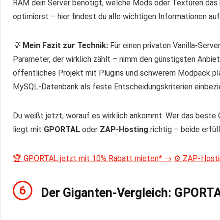
RAM dein Server benötigt, welche Mods oder Texturen das 
⚡
CPU-Leistung – besonders wichtig für Modpack
optimierst – hier findest du alle wichtigen Informationen auf
single-thread-lastig. Das bedeutet: Eine schnelle CP
CPU mit vielen Kernen. Bei schweren Modpacks wie
A
💡
Mein Fazit zur Technik:
Für einen privaten Vanilla-Serve
oft der echte Flaschenhals – nicht der RAM.
Das Pro
Parameter, der wirklich zählt – nimm den günstigsten Anbiete
genauen CPU-Specs für ihre Shared-Hosting-Pakete. F
öffentliches Projekt mit Plugins und schwerem Modpack pla
seriöser Hoster gibt darauf eine ehrliche Antwort.
MySQL-Datenbank als feste Entscheidungskriterien einbezi
💾
SSD vs. NVMe – Chunk-Ladezeiten im Fokus:
Bei
neue Chunks vom Server geladen und gespeichert. Eine
Du weißt jetzt, worauf es wirklich ankommt. Wer das beste
klassische SATA-SSD – das macht sich direkt in flüss
liegt mit
GPORTAL
oder
ZAP-Hosting
richtig – beide erfül
großen Welten oder vielen gleichzeitigen Spielern. Sc
NVMe explizit genannt wird – das ist ein Qualitätsmer
macht.
🏆 GPORTAL jetzt mit 10% Rabatt mieten* →
⚙️ ZAP-Host
🛡️
DDoS-Schutz – kein Nice-to-have, sondern Pflic
beliebtes Ziel für DDoS-Angriffe – besonders, wenn s
6
Der Giganten-Vergleich: GPORT
ohne integrierten DDoS-Schutz ist für jeden Server, d
ernsthafte Option. Die gute Nachricht: Alle Hoster i