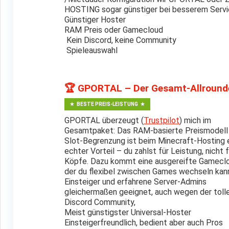
deutschen Gameserver-Anbieter
.
Warum genau diese
HOSTING sogar günstiger bei besserem Servi
eigenen Projekte zum Teil selbst nutze. Ich vergleich
Günstiger Hoster
RAM Preis oder Gamecloud
bewerte das echte Gesamtpaket aus verschiedenen Lau
Kein Discord, keine Community
schnell einen verlässlichen Premium-Hoster – denn beim
Spieleauswahl
automatisch „günstig“.
Viele Gameserver-Hoster bieten eine Reihe von
Extra
🏆 GPORTAL – Der Gesamt-Allround
Voice Server oder besondere Community-Features & E
Mods
und
verschiedenen MC-Versionen
sollte Stand
BESTE PREIS-LEISTUNG
Wir haben immer die
Prepaid Preise
verglichen.
GPORTAL überzeugt (
Trustpilot
) mich im
Gesamtpaket: Das RAM-basierte Preismodell
Slot-Begrenzung ist beim Minecraft-Hosting 
echter Vorteil – du zahlst für Leistung, nicht f
Köpfe. Dazu kommt eine ausgereifte Gameclo
der du flexibel zwischen Games wechseln kann
Einsteiger und erfahrene Server-Admins
gleichermaßen geeignet, auch wegen der toll
Discord Community,
Meist günstigster Universal-Hoster
Einsteigerfreundlich, bedient aber auch Pros