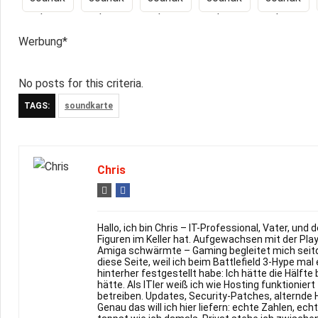
Werbung*
No posts for this criteria.
TAGS:
soundkarte
Chris
Hallo, ich bin Chris – IT-Professional, Vater, un
Figuren im Keller hat. Aufgewachsen mit der Pl
Amiga schwärmte – Gaming begleitet mich seitd
diese Seite, weil ich beim Battlefield 3-Hype m
hinterher festgestellt habe: Ich hätte die Hälfte
hätte. Als ITler weiß ich wie Hosting funktioniert
betreiben. Updates, Security-Patches, alternde 
Genau das will ich hier liefern: echte Zahlen, ech