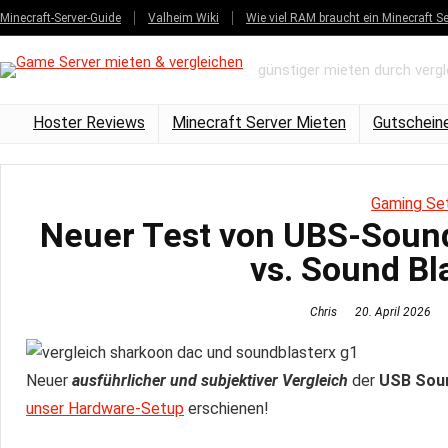
Minecraft-Server-Guide
Valheim Wiki
Wie viel RAM braucht ein Minecraft Se
günstiger mieten durch verg
Hoster Reviews
Minecraft Server Mieten
Gutschein
Gaming Se
Neuer Test von UBS-Soun
vs. Sound Bl
Chris
20. April 2026
Neuer
ausführlicher und subjektiver Vergleich
der
USB Sou
unser Hardware-Setup
erschienen!