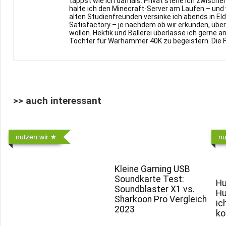
tappst wie ich damals. Privat stehe ich zwische
halte ich den Minecraft-Server am Laufen – und 
alten Studienfreunden versinke ich abends in Eld
Satisfactory – je nachdem ob wir erkunden, übe
wollen. Hektik und Ballerei überlasse ich gerne a
Tochter für Warhammer 40K zu begeistern. Die F
>> auch interessant
nutzen wir
nu
Kleine Gaming USB
Soundkarte Test:
Hu
Soundblaster X1 vs.
Hu
Sharkoon Pro Vergleich
ic
2023
k