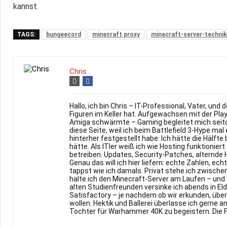
kannst.
TAGS:
bungeecord
minecraft proxy
minecraft-server-technik
Chris
Hallo, ich bin Chris – IT-Professional, Vater, un
Figuren im Keller hat. Aufgewachsen mit der Pl
Amiga schwärmte – Gaming begleitet mich seitd
diese Seite, weil ich beim Battlefield 3-Hype m
hinterher festgestellt habe: Ich hätte die Hälfte
hätte. Als ITler weiß ich wie Hosting funktioniert
betreiben. Updates, Security-Patches, alternde 
Genau das will ich hier liefern: echte Zahlen, ech
tappst wie ich damals. Privat stehe ich zwische
halte ich den Minecraft-Server am Laufen – und 
alten Studienfreunden versinke ich abends in Eld
Satisfactory – je nachdem ob wir erkunden, übe
wollen. Hektik und Ballerei überlasse ich gerne a
Tochter für Warhammer 40K zu begeistern. Die F