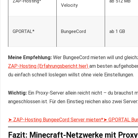
ZAP-Hosting*
ab 512 MB
Velocity
GPORTAL*
BungeeCord
ab 1 GB
Meine Empfehlung:
Wer BungeeCord mieten will und gleichze
ZAP-Hosting (Erfahrungsbericht hier)
am besten aufgehobe
du einfach schnell loslegen willst ohne viele Einstellungen.
Wichtig:
Ein Proxy-Server allein reicht nicht – du brauchst
angeschlossen ist. Für den Einstieg reichen also zwei Server
➤ ZAP-Hosting BungeeCord Server mieten*
➤ GPORTAL Bun
Fazit: Minecraft-Netzwerke mit Prox