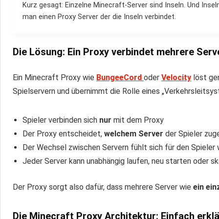
Kurz gesagt: Einzelne Minecraft-Server sind Inseln. Und Ins
man einen Proxy Server der die Inseln verbindet.
Die Lösung: Ein Proxy verbindet mehrere Ser
Ein Minecraft Proxy wie
BungeeCord
oder
Velocity
löst ge
Spielservern und übernimmt die Rolle eines „Verkehrsleitsys
Spieler verbinden sich
nur
mit dem Proxy
Der Proxy entscheidet,
welchem Server
der Spieler zug
Der Wechsel zwischen Servern fühlt sich für den Spieler 
Jeder Server kann unabhängig laufen, neu starten oder s
Der Proxy sorgt also dafür, dass mehrere Server wie
ein ei
Die Minecraft Proxy Architektur: Einfach erklä