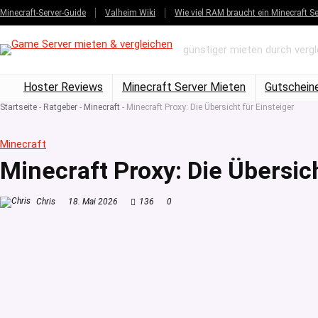
Minecraft-Server-Guide
Valheim Wiki
Wie viel RAM braucht ein Minecraft Se
günstiger mieten durch verg
Hoster Reviews
Minecraft Server Mieten
Gutschein
Startseite
-
Ratgeber
-
Minecraft
-
Minecraft Proxy: Die Übersicht für Einsteiger
Minecraft
Minecraft Proxy: Die Übersich
Chris
18. Mai 2026
136
0