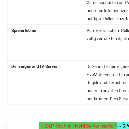
Gemeinschaften an. Pe
neue Leute kennenzul
richtig in Rollen einzu
Spielerlebnis
Von realistischem Rolle
völlig verrückten Spiel
Dein eigener GTA Server
Du kannst einen eigen
FiveM‑Server mieten u
Regeln und Teilnehmer
anderen privaten Game
bestimmen. Dein Server
→ ZAP-Hosting FiveM Server mieten*
→
GP