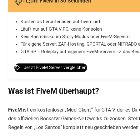
TL;DR: FiveM in 30 Sekunden
Kostenlos herunterladen auf fivem.net
Läuft nur auf GTA V PC, keine Konsolen
Kein Bann-Risiko im Story-Modus oder FiveM-Servern
Für eigene Server: ZAP-Hosting, GPORTAL oder NITRADO 
GTA RP = Roleplay auf eigenem FiveM-Servern => das Bes
Jetzt FiveM Server vergleichen
Was ist FiveM überhaupt?
FiveM
ist ein kostenloser „Mod-Client“ für GTA V, der es Dir
des offiziellen Rockstar Games-Netzwerks zu zocken. Stellt D
Regeln von „Los Santos“ komplett neu geschrieben werden 