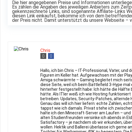
Die hier angegebenen Preise und Informationen unterlieg
Es zählen die Angaben des jeweiligen Anbieters zum Zeitp
gekennzeichnete Links, sind sogenannte Affiliate-Links We
diesen Link einkaufst, bekomme ich von dem betreffenden 
der Preis nicht. Damit unterstützt du unsere Webseite – v
Chris
Hallo, ich bin Chris – IT-Professional, Vater, un
Figuren im Keller hat. Aufgewachsen mit der Pl
Amiga schwärmte – Gaming begleitet mich seitd
diese Seite, weil ich beim Battlefield 3-Hype m
hinterher festgestellt habe: Ich hätte die Hälfte
hätte. Als ITler weiß ich wie Hosting funktioniert
betreiben. Updates, Security-Patches, alternde 
Genau das will ich hier liefern: echte Zahlen, ech
tappst wie ich damals. Privat stehe ich zwische
halte ich den Minecraft-Server am Laufen – und 
alten Studienfreunden versinke ich abends in Eld
Satisfactory – je nachdem ob wir erkunden, übe
wollen. Hektik und Ballerei überlasse ich gerne a
Tochter für Warhammer 40K zu begeistern. Die F