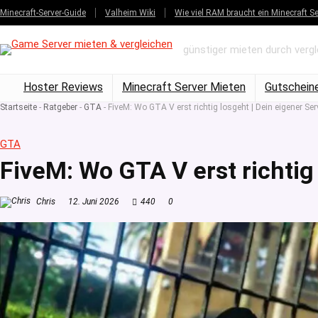
Minecraft-Server-Guide
Valheim Wiki
Wie viel RAM braucht ein Minecraft Se
günstiger mieten durch verg
Hoster Reviews
Minecraft Server Mieten
Gutschein
Startseite
-
Ratgeber
-
GTA
-
FiveM: Wo GTA V erst richtig losgeht | Dein eigener Ser
GTA
FiveM: Wo GTA V erst richtig
Chris
12. Juni 2026
440
0