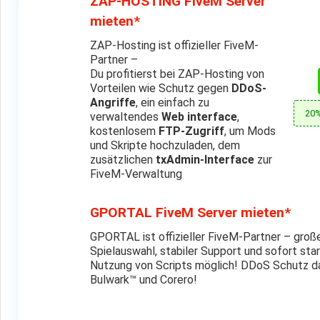
ZAP-HOSTING FiveM Server
mieten*
ZAP-Hosting ist offizieller FiveM-
Partner –
Du profitierst bei ZAP-Hosting von
Vorteilen wie Schutz gegen
DDoS-
Angriffe
, ein einfach zu
20%
verwaltendes
Web interface
,
kostenlosem
FTP-Zugriff
, um Mods
und Skripte hochzuladen, dem
zusätzlichen
txAdmin-Interface
zur
FiveM-Verwaltung
GPORTAL FiveM Server mieten*
GPORTAL ist offizieller FiveM-Partner – groß
Spielauswahl, stabiler Support und sofort start
Nutzung von Scripts möglich! DDoS Schutz d
Bulwark™ und Corero!